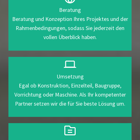
Beratung
Beratung und Konzeption Ihres Projektes und der
Rahmenbedingungen, sodass Sie jederzeit den
vollen Überblick haben.
Umsetzung
Egal ob Konstruktion, Einzelteil, Baugruppe,
Vorrichtung oder Maschine. Als Ihr kompetenter
Partner setzen wir die für Sie beste Lösung um.